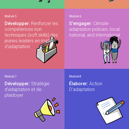
Module 5
Module 6
Développer:
Renforcer les
S'engager:
Climate
compétences non
adaptation policies: local,
techniques (soft skills) des
national, and international
jeunes leaders en matière
d’adaptation.
Module 7
Module 8
Développer:
Stratégie
Élaborer:
Action
d’adaptation et de
D’adaptation
plaidoyer