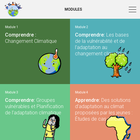
MODULES
Module 1
Module 2
Comprendre :
Comprendre:
Les bases
Changement Climatique
de la vulnérabilité et de
l'adaptation au
changement climatique
Module 3
Module 4
Comprendre:
Groupes
Apprendre:
Des solutions
vulnérables et Planification
d’adaptation au climat
de l’adaptation climatique
proposées par les jeunes :
Études de cas africains